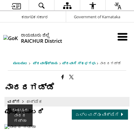
ಕರ್ನಾಟಕ ಸರ್ಕಾರ
Government of Karnataka
ರಾಯಚೂರು ಜಿಲ್ಲೆ
RAICHUR District
ಮುಖಪುಟ
ಪ್ರವಾಸೋದ್ಯಮ
ಪ್ರವಾಸಿ ಸ್ಥಳಗಳು
ನಾರದಗಡ್ಡೆ
ನಾರದಗಡ್ಡೆ
ವರ್ಗ
ಧಾರ್ಮಿಕ
ರಾಯಚೂರು
ಫೋಟೋ ಗ್ಯಾಲರಿ
ಎಲ್ಲವನ್ನೂ ವೀಕ್ಷಿಸಿ
ನಾರದ
ಗಡ್ಡಾ