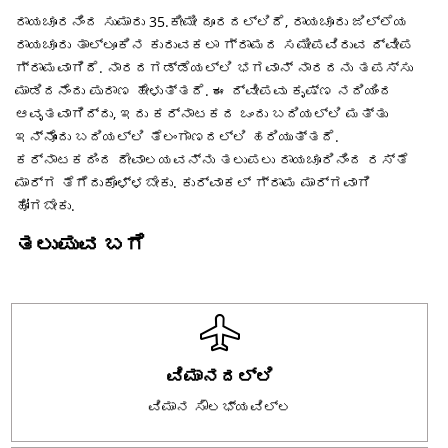
ರಾಯಚೂರನಿಂದ ಸುಮಾರು 35.ಕೀಮೀ ದೂರದಲ್ಲಿದೆ, ರಾಯಚೂರು ಜಿಲ್ಲೆಯ
ರಾಯಚೂರು ತಾಲ್ಲೂಕಿನ ಕುರುವಕಲಾ ಗ್ರಾಮದ ಸಮೀಪವಿರುವ ದ್ವೀಪ
ಗ್ರಾಮವಾಗಿದೆ. ನಾರದಗಡ್ಡೆಯಲ್ಲಿ ಭಗವಾನ್ ನಾರದನು ತಪಸ್ಸು
ಮಾಡಿದನೆಂದು ಪುರಾಣ ಹೇಳುತ್ತದೆ. ಈ ದ್ವೀಪವು ಕೃಷ್ಣ ನದಿಯಿಂದ
ಆವೃತವಾಗಿದ್ದು, ಇದು ಕರ್ನಾಟಕದ ಒಂದು ಬದಿಯಲ್ಲಿ ಮತ್ತು
ಇನ್ನೊಂದು ಬದಿಯಲ್ಲಿ ತೆಲಂಗಾಣದಲ್ಲಿ ಹರಿಯುತ್ತದೆ.
ಕರ್ನಾಟಕದಿಂದ ದೇವಾಲಯವನ್ನು ತಲುಪಲು ರಾಯಚೂರಿನಿಂದ ರಸ್ತೆ
ಮಾರ್ಗ ತೆಗೆದುಕೊಳ್ಳಬೇಕು. ಕುರ್ವಾಕಲ್ ಗ್ರಾಮ ಮಾರ್ಗವಾಗಿ
ಹೋಗಬೇಕು.
ತಲುಪುವ ಬಗೆ
ವಿಮಾನದಲ್ಲಿ
ವಿಮಾನ ಸೌಲಭ್ಯವಿಲ್ಲ