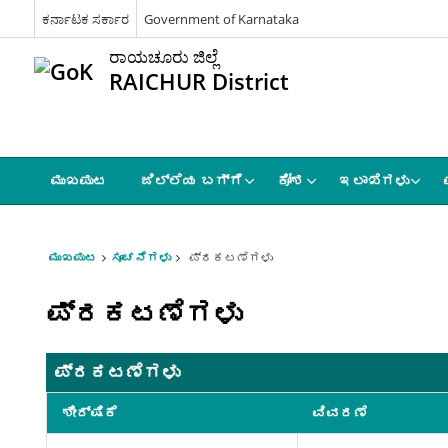
ಕರ್ನಾಟಕ ಸರ್ಕಾರ
Government of Karnataka
ರಾಯಚೂರು ಜಿಲ್ಲೆ
RAICHUR District
ಮುಖಪುಟ
ಜಿಲ್ಲೆಯ ಬಗ್ಗೆ
ಕೋಶ
ಇಲಾಖೆಗಳು
ಮುಖಪುಟ
ಸೂಚನೆಗಳು
ಪ್ರಕಟಣೆಗಳು
ಪ್ರಕಟಣೆಗಳು
ಪ್ರಕಟಣೆಗಳು
ಶೀರ್ಷಿಕೆ
ವಿವರಣೆ