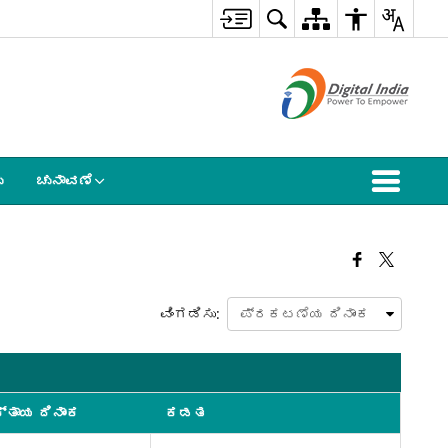
ು
ಚುನಾವಣೆ
ವಿಂಗಡಿಸು:
ಕ್ತಾಯ ದಿನಾಂಕ
ಕಡತ