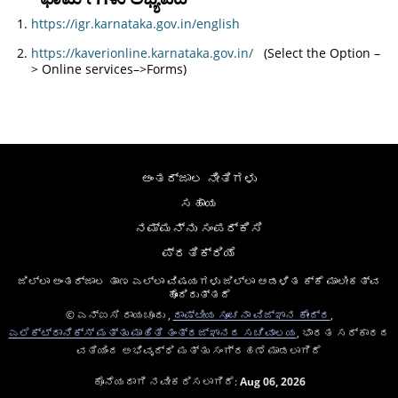
https://igr.karnataka.gov.in/english
https://kaverionline.karnataka.gov.in/
(Select the Option –
> Online services–>Forms)
ಅಂತರ್ಜಾಲ ನೀತಿಗಳು
ಸಹಾಯ
ನಮ್ಮನ್ನು ಸಂಪರ್ಕಿಸಿ
ಪ್ರತಿಕ್ರಿಯೆ
ಜಿಲ್ಲಾ ಅಂತರ್ಜಾಲ ತಾಣ ಎಲ್ಲಾ ವಿಷಯಗಳು ಜಿಲ್ಲಾ ಆಡಳಿತ ಕ್ಕೆ ಮಾಲೀಕತ್ವ
ಹೊಂದಿರುತ್ತದೆ
© ಎನ್ಐಸಿ ರಾಯಚೂರು ,
ರಾಷ್ಟೀಯ ಸೂಚನಾ ವಿಜ್ಞಾನ ಕೇಂದ್ರ
,
ಎಲೆಕ್ಟ್ರಾನಿಕ್ಸ್ ಮತ್ತು ಮಾಹಿತಿ ತಂತ್ರಜ್ಞಾನದ ಸಚಿವಾಲಯ
, ಭಾರತ ಸರ್ಕಾರದ
ವತಿಯಿಂದ ಅಭಿವೃದ್ಧಿ ಮತ್ತು ಸಂಗ್ರಹಣೆ ಮಾಡಲಾಗಿದೆ
ಕೊನೆಯದಾಗಿ ನವೀಕರಿಸಲಾಗಿದೆ:
Aug 06, 2026