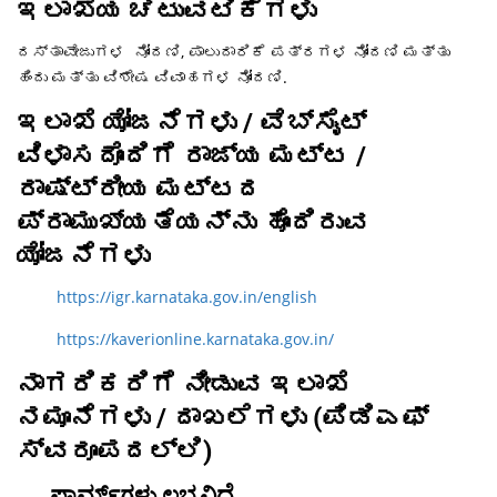
ಇಲಾಖೆಯ ಚಟುವಟಿಕೆಗಳು
ದಸ್ತಾವೇಜುಗಳ ನೋಂದಣಿ, ಪಾಲುದಾರಿಕೆ ಪತ್ರಗಳ ನೋಂದಣಿ ಮತ್ತು
ಹಿಂದು ಮತ್ತು ವಿಶೇಷ ವಿವಾಹಗಳ ನೋಂದಣಿ.
ಇಲಾಖೆ ಯೋಜನೆಗಳು / ವೆಬ್‌ಸೈಟ್
ವಿಳಾಸದೊಂದಿಗೆ ರಾಜ್ಯ ಮಟ್ಟ /
ರಾಷ್ಟ್ರೀಯ ಮಟ್ಟದ
ಪ್ರಾಮುಖ್ಯತೆಯನ್ನು ಹೊಂದಿರುವ
ಯೋಜನೆಗಳು
https://igr.karnataka.gov.in/english
https://kaverionline.karnataka.gov.in/
ನಾಗರಿಕರಿಗೆ ನೀಡುವ ಇಲಾಖೆ
ನಮೂನೆಗಳು / ದಾಖಲೆಗಳು (ಪಿಡಿಎಫ್
ಸ್ವರೂಪದಲ್ಲಿ)
ಫಾರ್ಮ್‌ಗಳು ಲಭ್ಯವಿದೆ