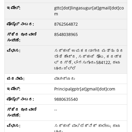
gttc[dot]lingasugur[at]gmail[dot]co
m
8762564872
8548038965
ಸರ್ಕಾರಿ ಉಪಕರಣಾಗಾರ ಮತ್ತು ತರ
ಬೇತಿ ಕೇಂದ್ರ, ಸರ್ಕಾರಿ ತೋಟ, ಕರಡ್ಕ
ಲ್ ರಸ್ತೆ, ಲಿಂಗಸುಗೂರು-584122, ರಾಯ
ಚೂರು ಜಿಲ್ಲೆ
ಪಾಚಾರ್ಯರು
Principalgptr[at]gmail[dot]com
9880635540
--
ಸರ್ಕಾರಿ ಪಾಲಿಟೆಕ್ನಿಕ್ ಕಾಲೇಜು, ರಾಯ
ಚೂರು.