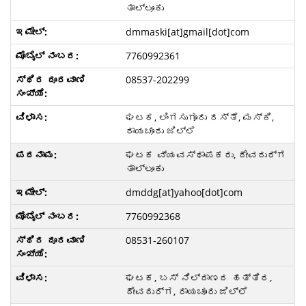
ತಾಲ್ಲೂಕು
dmmaski[at]gmail[dot]com
7760992361
08537-202299
ಘಟಕ, ಲಿಂಗಸುಗೂರು ರಸ್ತೆ, ಮಸ್ಕಿ,
ರಾಯಚೂರು ಜಿಲ್ಲೆ
ಘಟಕ ವ್ಯವಸ್ಥಾಪಕರು, ದೇವದುರ್ಗ
ತಾಲ್ಲೂಕು
dmddg[at]yahoo[dot]com
7760992368
08531-260107
ಘಟಕ, ಬಸ್ ನಿಲ್ದಾಣದ ಹತ್ತಿರ,
ದೇವದುರ್ಗ, ರಾಯಚೂರು ಜಿಲ್ಲೆ