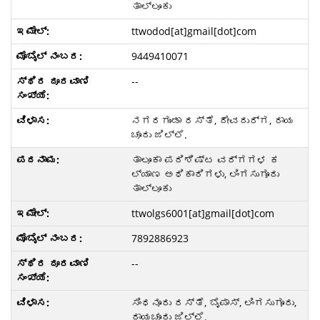
ತಾಲ್ಲೂಕು
ttwodod[at]gmail[dot]com
9449410071
--
ನಗರಗುಂಡಾ ರಸ್ತೆ, ದೇವದುರ್ಗ, ರಾಯ
ಚೂರು ಜಿಲ್ಲೆ.
ತಾಲೂಕಾ ಪರಿಶಿಷ್ಟ ವರ್ಗಗಳ ಕ
ಲ್ಯಾಣ ಅಧಿಕಾರಿಗಳು, ಲಿಂಗಸುಗೂರು
ತಾಲ್ಲೂಕು
ttwolgs6001[at]gmail[dot]com
7892886923
--
ಸಿಂಧನೂರು ರಸ್ತೆ, ಬೈಪಾಸ್, ಲಿಂಗಸುಗೂರು,
ರಾಯಚೂರು ಜಿಲ್ಲೆ.