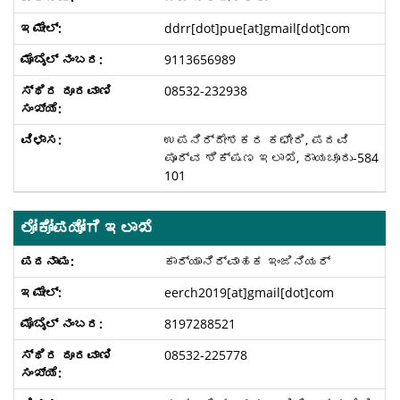
ddrr[dot]pue[at]gmail[dot]com
9113656989
08532-232938
ಉಪನಿರ್ದೇಶಕರ ಕಛೇರಿ, ಪದವಿ
ಪೂರ್ವ ಶಿಕ್ಷಣ ಇಲಾಖೆ, ರಾಯಚೂರು-584
101
ಲೋಕೋಪಯೋಗಿ ಇಲಾಖೆ
ಕಾರ್ಯಾನಿರ್ವಾಹಕ ಇಂಜಿನಿಯರ್
eerch2019[at]gmail[dot]com
8197288521
08532-225778