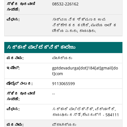
08532-226162
ಸಾರ್ವಜನಿಕ ಶಿಕ್ಷಣದ ಉಪ
ನಿರ್ದೇಶಕರ ಕಚೇರಿ, ಮುಖ್ಯ ಅಂಚೆ ಕ
ಚೇರಿಯ ಎದುರು, ರಾಯಚೂರು.
ಸರ್ಕಾರಿ ಪಾಲಿಟೆಕ್ನಿಕ್ ಕಾಲೇಜು
ಪಾಚಾರ್ಯರು
gptdevadurga[dot]184[at]gmail[do
t]com
9113065599
--
ಸರ್ಕಾರಿ ಪಾಲಿಟೆಕ್ನಿಕ್, ವಿದ್ಯಾಗಿರಿ,
ರಾಯಚೂರು ರಸ್ತೆ,ದೇವದುರ್ಗ - 584111
ಪ್ರಾಚಾರ್ಯರು