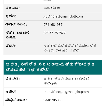
ಪಾಚಾರ್ಯರು
gpt146[at]gmail[dot]com
9741681957
08537-257872
ಸರ್ಕಾರಿ ಪಾಲಿಟೆಕ್ನಿಕ್ ಕಾಲೇಜು, ಲಿಂಗ
ಸೂಗೂರ್, ರಾಯಚೂರು ಜಿಲ್ಲೆ
ಆಹಾರ, ನಾಗರಿಕ ಸರಬರಾಜು ಮತ್ತು ಗ್ರಾಹಕರ
ವ್ಯವಹಾರಗಳ ಕಚೇರಿ
ಆಹಾರ ಶಿರಸ್ತೇದಾರರು, ಮಾನವಿ
ತಾಲ್ಲೂಕು
manvifood[at]gmail[dot]com
9448706333