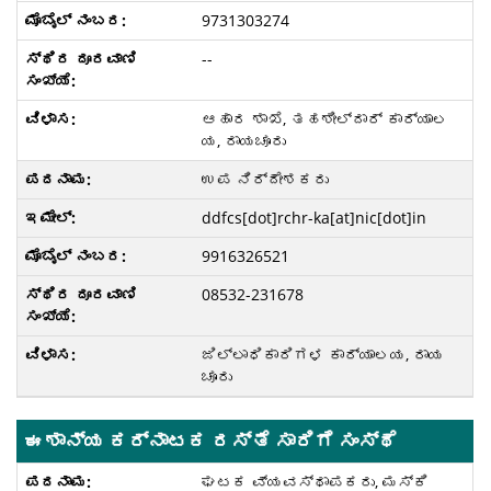
9731303274
--
ಆಹಾರ ಶಾಖೆ, ತಹಶೀಲ್ದಾರ್ ಕಾರ್ಯಾಲ
ಯ, ರಾಯಚೂರು
ಉಪ ನಿರ್ದೇಶಕರು
ddfcs[dot]rchr-ka[at]nic[dot]in
9916326521
08532-231678
ಜಿಲ್ಲಾಧಿಕಾರಿಗಳ ಕಾರ್ಯಾಲಯ, ರಾಯ
ಚೂರು
ಈಶಾನ್ಯ ಕರ್ನಾಟಕ ರಸ್ತೆ ಸಾರಿಗೆ ಸಂಸ್ಥೆ
ಘಟಕ ವ್ಯವಸ್ಥಾಪಕರು, ಮಸ್ಕಿ