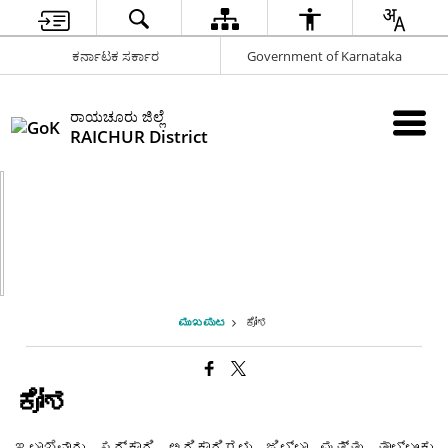
ಕರ್ನಾಟಕ ಸರ್ಕಾರ
Government of Karnataka
ರಾಯಚೂರು ಜಿಲ್ಲೆ
RAICHUR District
ಮುಖಪುಟ
ಕೋಶ
ಕೋಶ
ಇಲಾಖೆವಾರು ಸರ್ಕಾರಿ ಅಧಿಕಾರಿಗಳು ಜಿಲ್ಲಾ ಮತ್ತು ತಾಲ್ಲೂಕು