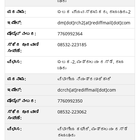
ಚೂರು
ಘಟಕ ವ್ಯವಸ್ಥಾಪಕರು, ರಾಯಚೂರು-2
dm[dot]rch2[at]rediffmail[dot]com
7760992364
08532-223185
ಘಟಕ-2, ಮಂತ್ರಾಲಯಂ ರಸ್ತೆ, ರಾಯ
ಚೂರು
ವಿಭಾಗೀಯ ನಿಯಂತ್ರಣಾಧಿಕಾರಿ
dcrch[at]rediffmail[dot]com
7760992350
08532-223062
ವಿಭಾಗೀಯ ಕಛೇರಿ, ಮಂತ್ರಾಲಯಂ ರಸ್ತೆ
ರಾಯಚೂರು