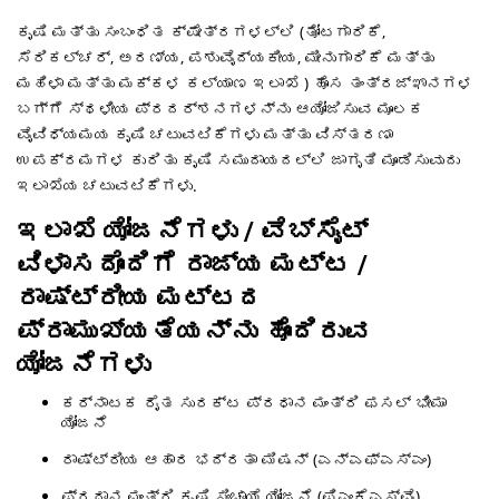
ಕೃಷಿ ಮತ್ತು ಸಂಬಂಧಿತ ಕ್ಷೇತ್ರಗಳಲ್ಲಿ (ತೋಟಗಾರಿಕೆ,
ಸೆರಿಕಲ್ಚರ್, ಅರಣ್ಯ, ಪಶುವೈದ್ಯಕೀಯ, ಮೀನುಗಾರಿಕೆ ಮತ್ತು
ಮಹಿಳಾ ಮತ್ತು ಮಕ್ಕಳ ಕಲ್ಯಾಣ ಇಲಾಖೆ ) ಹೊಸ ತಂತ್ರಜ್ಞಾನಗಳ
ಬಗ್ಗೆ ಸ್ಥಳೀಯ ಪ್ರದರ್ಶನಗಳನ್ನು ಆಯೋಜಿಸುವ ಮೂಲಕ
ವೈವಿಧ್ಯಮಯ ಕೃಷಿ ಚಟುವಟಿಕೆಗಳು ಮತ್ತು ವಿಸ್ತರಣಾ
ಉಪಕ್ರಮಗಳ ಕುರಿತು ಕೃಷಿ ಸಮುದಾಯದಲ್ಲಿ ಜಾಗೃತಿ ಮೂಡಿಸುವುದು
ಇಲಾಖೆಯ ಚಟುವಟಿಕೆಗಳು.
ಇಲಾಖೆ ಯೋಜನೆಗಳು / ವೆಬ್‌ಸೈಟ್
ವಿಳಾಸದೊಂದಿಗೆ ರಾಜ್ಯ ಮಟ್ಟ /
ರಾಷ್ಟ್ರೀಯ ಮಟ್ಟದ
ಪ್ರಾಮುಖ್ಯತೆಯನ್ನು ಹೊಂದಿರುವ
ಯೋಜನೆಗಳು
ಕರ್ನಾಟಕ ರೈತ ಸುರಕ್ಟ ಪ್ರಧಾನ ಮಂತ್ರಿ ಫಸಲ್ ಭೀಮಾ
ಯೋಜನೆ
ರಾಷ್ಟ್ರೀಯ ಆಹಾರ ಭದ್ರತಾ ಮಿಷನ್ (ಎನ್ಎಫ್ಎಸ್ಎಂ)
ಪ್ರಧಾನ ಮಂತ್ರಿ ಕೃಷಿ ಸಿಂಚಾಯೆ ಯೋಜನೆ (ಪಿಎಂಕೆಎಸ್ವೈ)