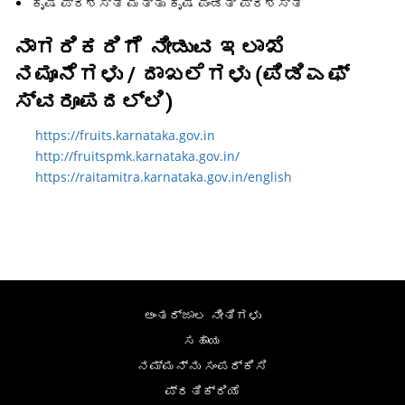
ಕೃಷಿ ಪ್ರಶಸ್ತಿ ಮತ್ತು ಕೃಷಿ ಪಂಡಿತ್ ಪ್ರಶಸ್ತಿ
ನಾಗರಿಕರಿಗೆ ನೀಡುವ ಇಲಾಖೆ
ನಮೂನೆಗಳು / ದಾಖಲೆಗಳು (ಪಿಡಿಎಫ್
ಸ್ವರೂಪದಲ್ಲಿ)
https://fruits.karnataka.gov.in
http://fruitspmk.karnataka.gov.in/
https://raitamitra.karnataka.gov.in/english
ಅಂತರ್ಜಾಲ ನೀತಿಗಳು
ಸಹಾಯ
ನಮ್ಮನ್ನು ಸಂಪರ್ಕಿಸಿ
ಪ್ರತಿಕ್ರಿಯೆ