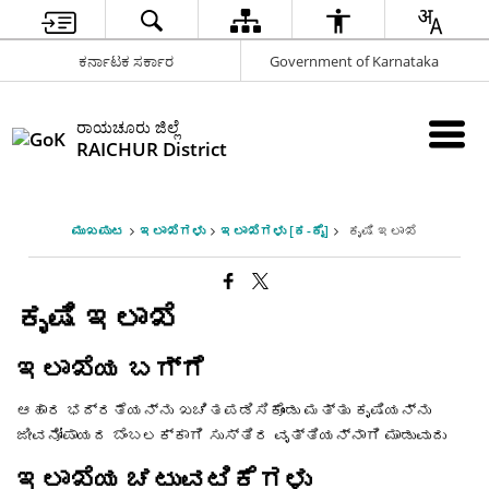
ಕರ್ನಾಟಕ ಸರ್ಕಾರ
Government of Karnataka
ರಾಯಚೂರು ಜಿಲ್ಲೆ
RAICHUR District
ಮುಖಪುಟ
ಇಲಾಖೆಗಳು
ಇಲಾಖೆಗಳು [ಕ-ಕೈ]
ಕೃಷಿ ಇಲಾಖೆ
ಕೃಷಿ ಇಲಾಖೆ
ಇಲಾಖೆಯ ಬಗ್ಗೆ
ಆಹಾರ ಭದ್ರತೆಯನ್ನು ಖಚಿತಪಡಿಸಿಕೊಂಡು ಮತ್ತು ಕೃಷಿಯನ್ನು
ಜೀವನೋಪಾಯದ ಬೆಂಬಲಕ್ಕಾಗಿ ಸುಸ್ತಿರ ವೃತ್ತಿಯನ್ನಾಗಿ ಮಾಡುವುದು
ಇಲಾಖೆಯ ಚಟುವಟಿಕೆಗಳು