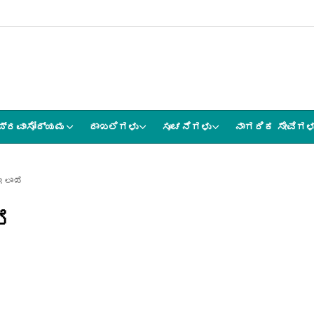
ಪ್ರವಾಸೋದ್ಯಮ
ದಾಖಲೆಗಳು
ಸೂಚನೆಗಳು
ನಾಗರಿಕ ಸೇವೆಗಳ
ಇಲಾಖೆ
ೆ