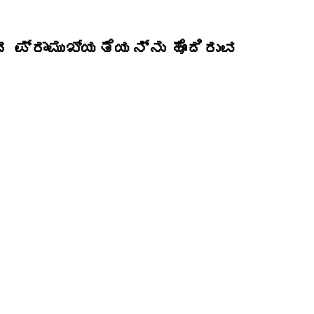
ದ ಪ್ರಾಮುಖ್ಯತೆಯನ್ನು ಹೊಂದಿರುವ