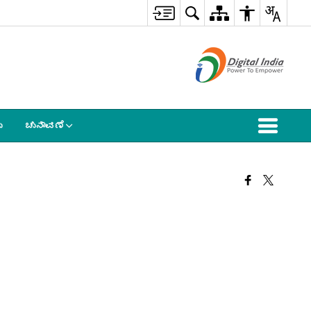
ು
ಚುನಾವಣೆ